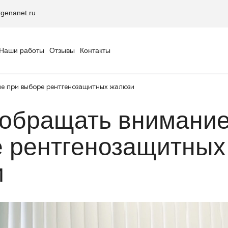
genanet.ru
Наши работы
Отзывы
Контакты
е при выборе рентгенозащитных жалюзи
 обращать внимание
 рентгенозащитных
и