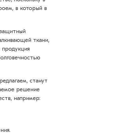
роем, в который в
-защитный
талкивающей ткани,
и продукция
долговечностью
редлагаем, станут
ваемое решение
ств, например:
ния.