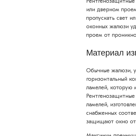
Рентгенозащитные 
или дверном проем
пропускать свет и
оконных жалюзи уд
проем от проникно
Материал из
Обычные жалюзи, у
горизонтальный ко
ламелей, которую 
Рентгенозащитные 
ламелей, изготовл
снабженных соотв
защищают окно от
Максимум преимуще