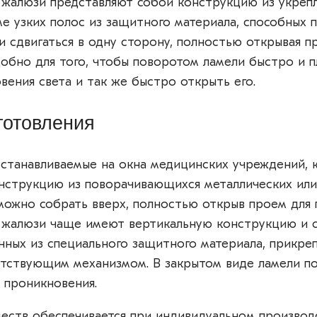
жалюзи представляют собой конструкцию из укреп
е узких полос из защитного материала, способных п
ли сдвигаться в одну сторону, полностью открывая 
обно для того, чтобы поворотом ламели быстро и п
вения света и так же быстро открыть его.
готовления
станавливаемые на окна медицинских учреждений, к
нструкцию из поворачивающихся металлических или
можно собрать вверх, полностью открыв проем для 
жалюзи чаще имеют вертикальную конструкцию и с
енных из специального защитного материала, прикре
етствующим механизмом. В закрытом виде ламели п
 проникновения.
ств обеспечивается при индивидуальном производс