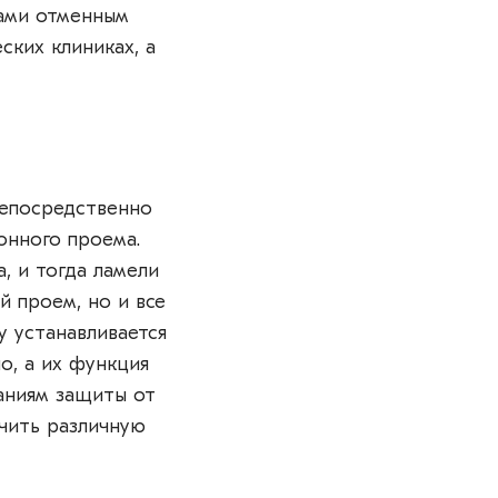
ами отменным
ских клиниках, а
непосредственно
онного проема.
, и тогда ламели
й проем, но и все
у устанавливается
о, а их функция
аниям защиты от
чить различную