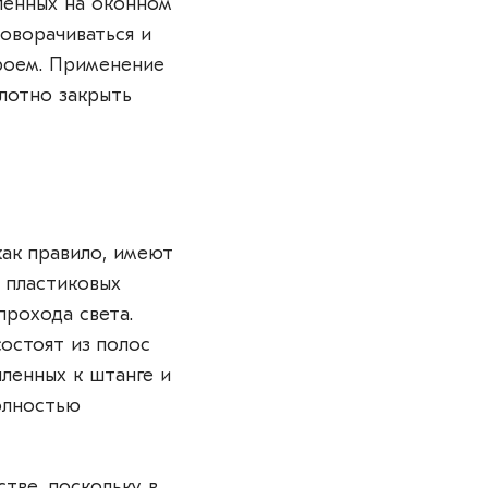
ленных на оконном
оворачиваться и
проем. Применение
лотно закрыть
ак правило, имеют
 пластиковых
прохода света.
остоят из полос
пленных к штанге и
олностью
тве, поскольку в