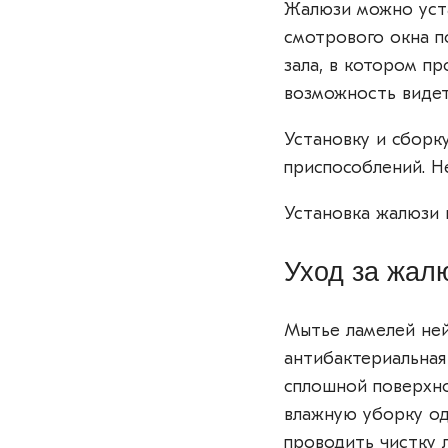
Жалюзи можно уста
смотрового окна п
зала, в котором п
возможность видет
Установку и сборк
приспособлений. Н
Установка жалюзи 
Уход за жал
Мытье ламелей не
антибактериальная
сплошной поверхно
влажную уборку од
проводить чистку 