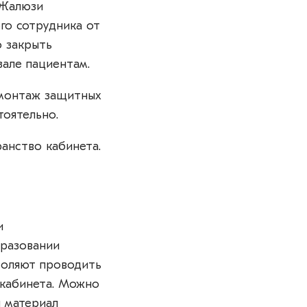
 Жалюзи
го сотрудника от
о закрыть
але пациентам.
 монтаж защитных
тоятельно.
анство кабинета.
и
бразовании
воляют проводить
 кабинета. Можно
й материал