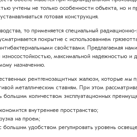
стью учтены не только особенности объекта, но и п
устанавливаться готовая конструкция.
зводства, то применяется специальный радиационно
дусматривается покрытие с использованием грязеот
антибактериальными свойствами. Предлагаемая нам
я износостойкостью, максимальной надежностью и 
мому назначению.
ественных рентгенозащитных жалюзи, которые мы п
тивой металлическим ставням. При этом рассматри
ь большим количеством эксплуатационных преимуще
кономится внутреннее пространство;
рузка на проем;
с большим удобством регулировать уровень освеще