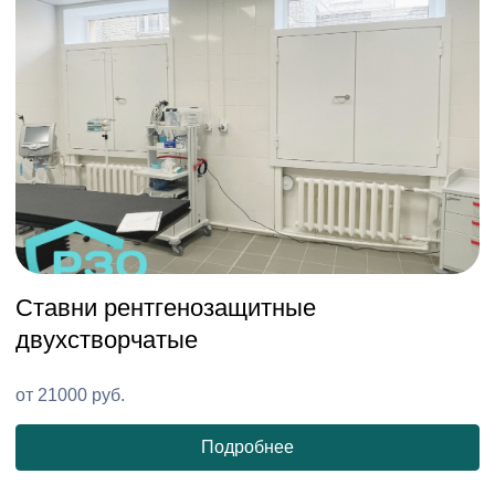
Ставни рентгенозащитные
С
двухстворчатые
от
21000
руб.
о
Подробнее