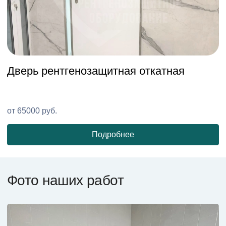
Дверь рентгенозащитная откатная
Р
от
65000
руб.
о
Подробнее
Фото наших работ